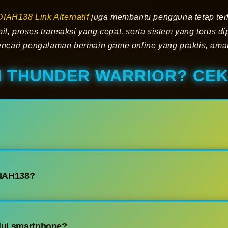
IAH138 Link Alternatif
juga membantu pengguna tetap ter
, proses transaksi yang cepat, serta sistem yang terus d
ncari pengalaman bermain game online yang praktis, aman,
 THUNDER WARRIOR? CEK 
e yang menyediakan berbagai pilihan permainan slot digi
esktop maupun perangkat mobile.
DIAH138?
n mengisi formulir registrasi menggunakan data yang vali
ang tersedia.
lui smartphone?