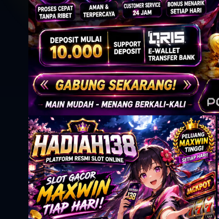
Open
media
1
in
modal