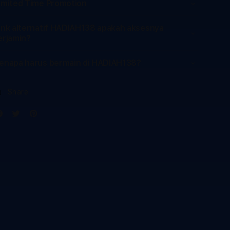
imited Time Promotion
Dan
Dan
Peluang
Peluang
Maxwin
Maxwin
ink alternatif HADIAH138 apakah aksesnya
erjamin?
Tinggi
Tinggi
Setiap
Setiap
Hari
Hari
enapa harus bermain di HADIAH138?
Share