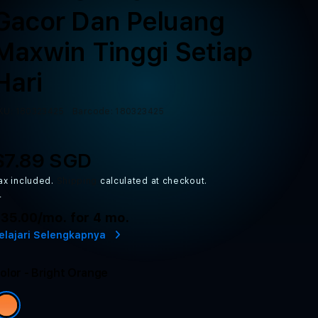
Gacor Dan Peluang
Maxwin Tinggi Setiap
Hari
KU:
180323425
Barcode:
180323425
$7.89 SGD
ax included.
Shipping
calculated at checkout.
r
35.00
/mo. for 4 mo.
elajari Selengkapnya
olor
- Bright Orange